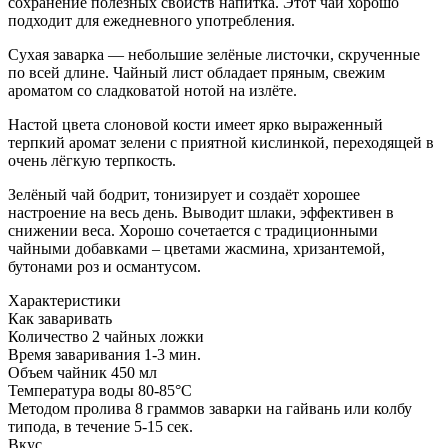
сохранение полезных свойств напитка. Этот чай хорошо
подходит для ежедневного употребления.
Сухая заварка — небольшие зелёные листочки, скрученные
по всей длине. Чайный лист обладает пряным, свежим
ароматом со сладковатой нотой на излёте.
Настой цвета слоновой кости имеет ярко выраженный
терпкий аромат зелени с приятной кислинкой, переходящей в
очень лёгкую терпкость.
Зелёный чай бодрит, тонизирует и создаёт хорошее
настроение на весь день. Выводит шлаки, эффективен в
снижении веса. Хорошо сочетается с традиционными
чайными добавками – цветами жасмина, хризантемой,
бутонами роз и османтусом.
Характеристики
Как заваривать
Количество
2 чайных ложки
Время заваривания
1-3 мин.
Объем
чайник 450 мл
Температура воды
80-85°C
Методом пролива
8 граммов заварки на гайвань или колбу
типода, в течение 5-15 сек.
Вкус