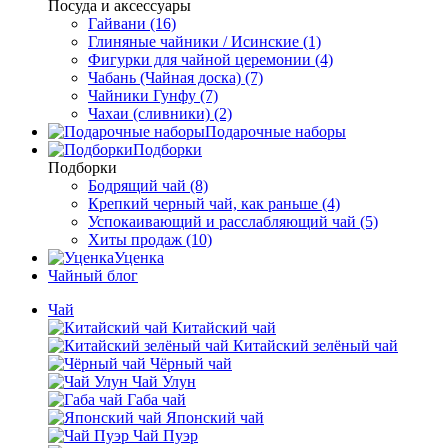
Посуда и аксессуары
Гайвани (16)
Глиняные чайники / Исинские (1)
Фигурки для чайной церемонии (4)
Чабань (Чайная доска) (7)
Чайники Гунфу (7)
Чахаи (сливники) (2)
Подарочные наборы
Подборки
Подборки
Бодрящий чай (8)
Крепкий черный чай, как раньше (4)
Успокаивающий и расслабляющий чай (5)
Хиты продаж (10)
Уценка
Чайный блог
Чай
Китайский чай
Китайский зелёный чай
Чёрный чай
Чай Улун
Габа чай
Японский чай
Чай Пуэр