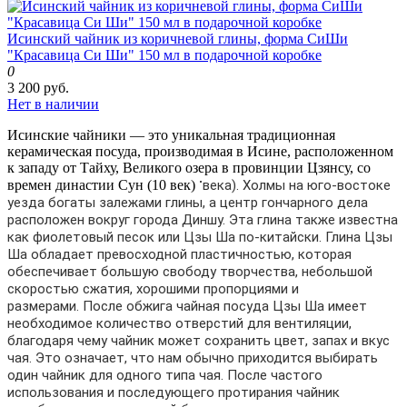
Исинский чайник из коричневой глины, форма СиШи
"Красавица Си Ши" 150 мл в подарочной коробке
0
3 200 руб.
Нет в наличии
Исинские чайники — это уникальная традиционная
керамическая посуда, производимая в Исине, расположенном
к западу от Тайху, Великого озера в провинции Цзянсу, со
.
времен династии Сун (10 век)
века).
Холмы на юго-востоке
уезда богаты залежами глины, а центр гончарного дела
расположен вокруг города Диншу.
Эта глина также известна
как фиолетовый песок или Цзы Ша по-китайски.
Глина Цзы
Ша обладает превосходной пластичностью, которая
обеспечивает большую свободу творчества, небольшой
скоростью сжатия, хорошими пропорциями и
размерами.
После обжига чайная посуда Цзы Ша имеет
необходимое количество отверстий для вентиляции,
благодаря чему чайник может сохранить цвет, запах и вкус
чая.
Это означает, что нам обычно приходится выбирать
один чайник для одного типа чая.
После частого
использования и последующего протирания чайник