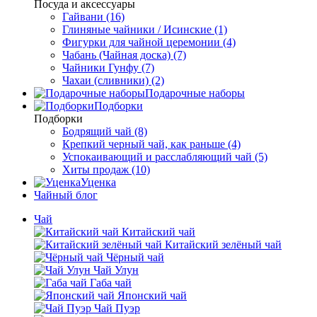
Посуда и аксессуары
Гайвани (16)
Глиняные чайники / Исинские (1)
Фигурки для чайной церемонии (4)
Чабань (Чайная доска) (7)
Чайники Гунфу (7)
Чахаи (сливники) (2)
Подарочные наборы
Подборки
Подборки
Бодрящий чай (8)
Крепкий черный чай, как раньше (4)
Успокаивающий и расслабляющий чай (5)
Хиты продаж (10)
Уценка
Чайный блог
Чай
Китайский чай
Китайский зелёный чай
Чёрный чай
Чай Улун
Габа чай
Японский чай
Чай Пуэр