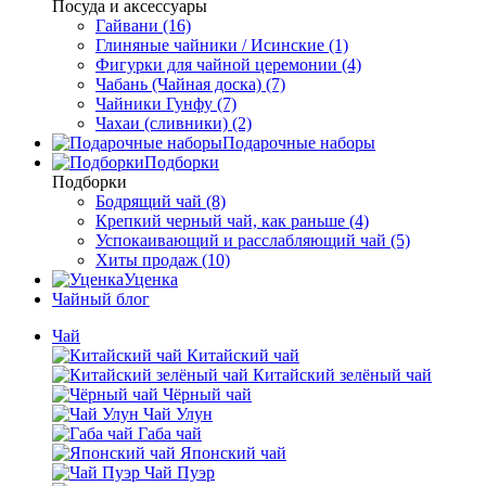
Посуда и аксессуары
Гайвани (16)
Глиняные чайники / Исинские (1)
Фигурки для чайной церемонии (4)
Чабань (Чайная доска) (7)
Чайники Гунфу (7)
Чахаи (сливники) (2)
Подарочные наборы
Подборки
Подборки
Бодрящий чай (8)
Крепкий черный чай, как раньше (4)
Успокаивающий и расслабляющий чай (5)
Хиты продаж (10)
Уценка
Чайный блог
Чай
Китайский чай
Китайский зелёный чай
Чёрный чай
Чай Улун
Габа чай
Японский чай
Чай Пуэр