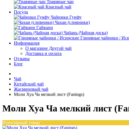
Травяные чаи
Красный чай
Посуда
Чайники Гунфу
Чахаи (сливники)
Гайвани
Чабань (Чайная доска)
Глиняные чайники / Ис
Информация
О магазине Другой чай
Доставка и оплата
Отзывы
Блог
Чай
Китайский чай
Жасминовый чай
Моли Хуа Ча мелкий лист (Fanings)
Моли Хуа Ча мелкий лист (Fa
Популярный товар