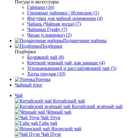
Посуда и аксессуары
Гайвани (16)
Глиняные чайники / Исинские (1)
Фигурки для чайной церемонии (4)
Чабань (Чайная доска) (7)
Чайники Гунфу (7)
Чахаи (сливники) (2)
Подарочные наборы
Подборки
Подборки
Бодрящий чай (8)
Крепкий черный чай, как раньше (4)
Успокаивающий и расслабляющий чай (5)
Хиты продаж (10)
Уценка
Чайный блог
Чай
Китайский чай
Китайский зелёный чай
Чёрный чай
Чай Улун
Габа чай
Японский чай
Чай Пуэр