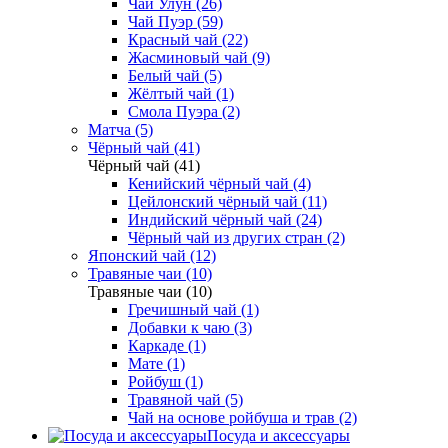
Чай Улун (26)
Чай Пуэр (59)
Красный чай (22)
Жасминовый чай (9)
Белый чай (5)
Жёлтый чай (1)
Смола Пуэра (2)
Матча (5)
Чёрный чай (41)
Чёрный чай (41)
Кенийский чёрный чай (4)
Цейлонский чёрный чай (11)
Индийский чёрный чай (24)
Чёрный чай из других стран (2)
Японский чай (12)
Травяные чаи (10)
Травяные чаи (10)
Гречишный чай (1)
Добавки к чаю (3)
Каркаде (1)
Мате (1)
Ройбуш (1)
Травяной чай (5)
Чай на основе ройбуша и трав (2)
Посуда и аксессуары