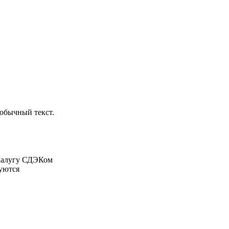
обычный текст.
 Калугу СДЭКом
суются