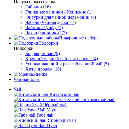
Посуда и аксессуары
Гайвани (16)
Глиняные чайники / Исинские (1)
Фигурки для чайной церемонии (4)
Чабань (Чайная доска) (7)
Чайники Гунфу (7)
Чахаи (сливники) (2)
Подарочные наборы
Подборки
Подборки
Бодрящий чай (8)
Крепкий черный чай, как раньше (4)
Успокаивающий и расслабляющий чай (5)
Хиты продаж (10)
Уценка
Чайный блог
Чай
Китайский чай
Китайский зелёный чай
Чёрный чай
Чай Улун
Габа чай
Японский чай
Чай Пуэр