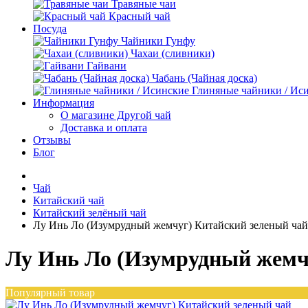
Травяные чаи
Красный чай
Посуда
Чайники Гунфу
Чахаи (сливники)
Гайвани
Чабань (Чайная доска)
Глиняные чайники / Ис
Информация
О магазине Другой чай
Доставка и оплата
Отзывы
Блог
Чай
Китайский чай
Китайский зелёный чай
Лу Инь Ло (Изумрудный жемчуг) Китайский зеленый чай
Лу Инь Ло (Изумрудный жемч
Популярный товар