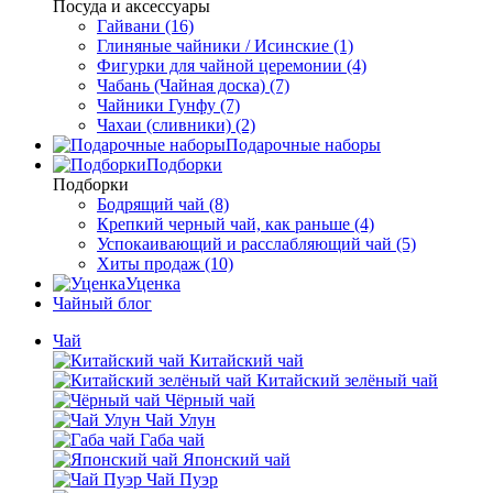
Посуда и аксессуары
Гайвани (16)
Глиняные чайники / Исинские (1)
Фигурки для чайной церемонии (4)
Чабань (Чайная доска) (7)
Чайники Гунфу (7)
Чахаи (сливники) (2)
Подарочные наборы
Подборки
Подборки
Бодрящий чай (8)
Крепкий черный чай, как раньше (4)
Успокаивающий и расслабляющий чай (5)
Хиты продаж (10)
Уценка
Чайный блог
Чай
Китайский чай
Китайский зелёный чай
Чёрный чай
Чай Улун
Габа чай
Японский чай
Чай Пуэр