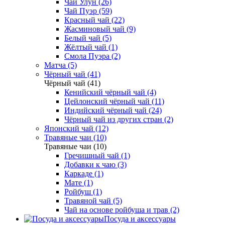
Чай Улун (26)
Чай Пуэр (59)
Красный чай (22)
Жасминовый чай (9)
Белый чай (5)
Жёлтый чай (1)
Смола Пуэра (2)
Матча (5)
Чёрный чай (41)
Чёрный чай (41)
Кенийский чёрный чай (4)
Цейлонский чёрный чай (11)
Индийский чёрный чай (24)
Чёрный чай из других стран (2)
Японский чай (12)
Травяные чаи (10)
Травяные чаи (10)
Гречишный чай (1)
Добавки к чаю (3)
Каркаде (1)
Мате (1)
Ройбуш (1)
Травяной чай (5)
Чай на основе ройбуша и трав (2)
Посуда и аксессуары