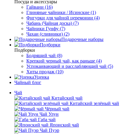
Посуда и аксессуары
Гайвани (16)
Глиняные чайники / Исинские (1)
Фигурки для чайной церемонии (4)
Чабань (Чайная доска) (7)
Чайники Гунфу (7)
Чахаи (сливники) (2)
Подарочные наборы
Подборки
Подборки
Бодрящий чай (8)
Крепкий черный чай, как раньше (4)
Успокаивающий и расслабляющий чай (5)
Хиты продаж (10)
Уценка
Чайный блог
Чай
Китайский чай
Китайский зелёный чай
Чёрный чай
Чай Улун
Габа чай
Японский чай
Чай Пуэр