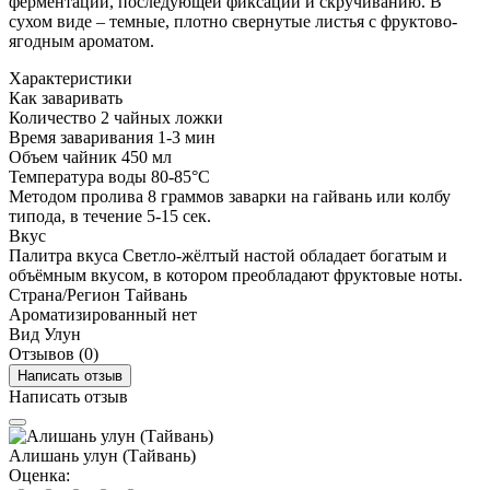
ферментации, последующей фиксации и скручиванию. В
сухом виде – темные, плотно свернутые листья с фруктово-
ягодным ароматом.
Характеристики
Как заваривать
Количество
2 чайных ложки
Время заваривания
1-3 мин
Объем
чайник 450 мл
Температура воды
80-85°C
Методом пролива
8 граммов заварки на гайвань или колбу
типода, в течение 5-15 сек.
Вкус
Палитра вкуса
Светло-жёлтый настой обладает богатым и
объёмным вкусом, в котором преобладают фруктовые ноты.
Страна/Регион
Тайвань
Ароматизированный
нет
Вид
Улун
Отзывов (0)
Написать отзыв
Написать отзыв
Алишань улун (Тайвань)
Оценка: