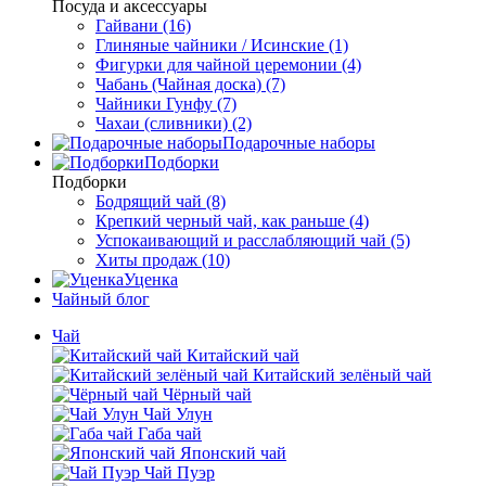
Посуда и аксессуары
Гайвани (16)
Глиняные чайники / Исинские (1)
Фигурки для чайной церемонии (4)
Чабань (Чайная доска) (7)
Чайники Гунфу (7)
Чахаи (сливники) (2)
Подарочные наборы
Подборки
Подборки
Бодрящий чай (8)
Крепкий черный чай, как раньше (4)
Успокаивающий и расслабляющий чай (5)
Хиты продаж (10)
Уценка
Чайный блог
Чай
Китайский чай
Китайский зелёный чай
Чёрный чай
Чай Улун
Габа чай
Японский чай
Чай Пуэр