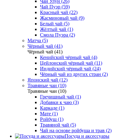
Чай Улун (26)
Чай Пуэр (59)
Красный чай (22)
Жасминовый чай (9)
Белый чай (5)
Жёлтый чай (1)
Смола Пуэра (2)
Матча (5)
Чёрный чай (41)
Чёрный чай (41)
Кенийский чёрный чай (4)
Цейлонский чёрный чай (11)
Индийский чёрный чай (24)
Чёрный чай из других стран (2)
Японский чай (12)
Травяные чаи (10)
Травяные чаи (10)
Гречишный чай (1)
Добавки к чаю (3)
Каркаде (1)
Мате (1)
Ройбуш (1)
Травяной чай (5)
Чай на основе ройбуша и трав (2)
Посуда и аксессуары