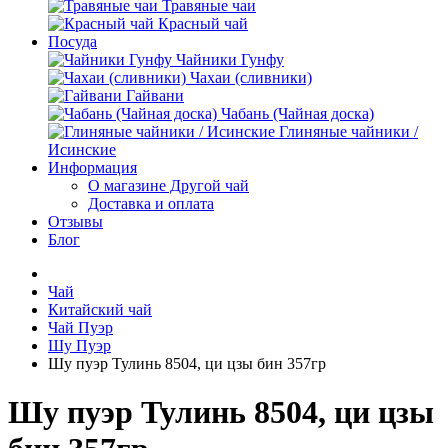
Травяные чаи
Красный чай
Посуда
Чайники Гунфу
Чахаи (сливники)
Гайвани
Чабань (Чайная доска)
Глиняные чайники /
Исинские
Информация
О магазине Другой чай
Доставка и оплата
Отзывы
Блог
Чай
Китайский чай
Чай Пуэр
Шу Пуэр
Шу пуэр Тулинь 8504, ци цзы бин 357гр
Шу пуэр Тулинь 8504, ци цзы