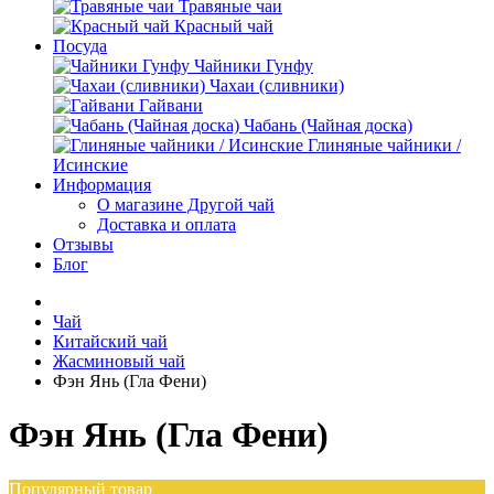
Травяные чаи
Красный чай
Посуда
Чайники Гунфу
Чахаи (сливники)
Гайвани
Чабань (Чайная доска)
Глиняные чайники /
Исинские
Информация
О магазине Другой чай
Доставка и оплата
Отзывы
Блог
Чай
Китайский чай
Жасминовый чай
Фэн Янь (Гла Фени)
Фэн Янь (Гла Фени)
Популярный товар