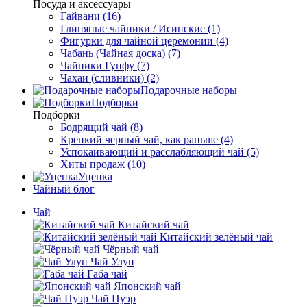
Посуда и аксессуары
Гайвани (16)
Глиняные чайники / Исинские (1)
Фигурки для чайной церемонии (4)
Чабань (Чайная доска) (7)
Чайники Гунфу (7)
Чахаи (сливники) (2)
Подарочные наборы
Подборки
Подборки
Бодрящий чай (8)
Крепкий черный чай, как раньше (4)
Успокаивающий и расслабляющий чай (5)
Хиты продаж (10)
Уценка
Чайный блог
Чай
Китайский чай
Китайский зелёный чай
Чёрный чай
Чай Улун
Габа чай
Японский чай
Чай Пуэр