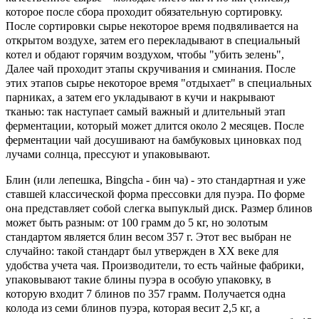
которое после сбора проходит обязательную сортировку.
После сортировки сырье некоторое время подвяливается на
открытом воздухе, затем его перекладывают в специальный
котел и обдают горячим воздухом, чтобы "убить зелень",
Далее чай проходит этапы скручивания и сминания. После
этих этапов сырье некоторое время "отдыхает" в специальных
парниках, а затем его укладывают в кучи и накрывают
тканью: так наступает самый важный и длительный этап
ферментации, который может длится около 2 месяцев. После
ферментации чай досушивают на бамбуковых циновках под
лучами солнца, прессуют и упаковывают.
Блин (или лепешка, Bingcha - бин ча) - это стандартная и уже
ставшей классической форма прессовки для пуэра. По форме
она представляет собой слегка выпуклый диск. Размер блинов
может быть разным: от 100 грамм до 5 кг, но золотым
стандартом является блин весом 357 г. Этот вес выбран не
случайно: такой стандарт был утвержден в ХХ веке для
удобства учета чая. Производители, то есть чайные фабрики,
упаковывают такие блины пуэра в особую упаковку, в
которую входит 7 блинов по 357 грамм. Получается одна
колода из семи блинов пуэра, которая весит 2,5 кг, а