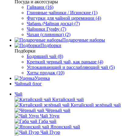
Посуда и аксессуары
Гайвани (16)
Глиняные чайники / Исинские (1)
Фигурки для чайной церемонии (4)
Чабань (Чайная доска) (7)
Чайники Гунфу (7)
Чахаи (сливники) (2)
Подарочные наборы
Подборки
Подборки
Бодрящий чай (8)
Крепкий черный чай, как раньше (4)
Успокаивающий и расслабляющий чай (5)
Хиты продаж (10)
Уценка
Чайный блог
Чай
Китайский чай
Китайский зелёный чай
Чёрный чай
Чай Улун
Габа чай
Японский чай
Чай Пуэр