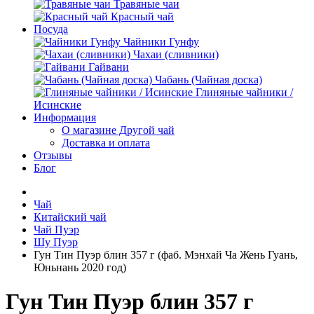
Травяные чаи
Красный чай
Посуда
Чайники Гунфу
Чахаи (сливники)
Гайвани
Чабань (Чайная доска)
Глиняные чайники /
Исинские
Информация
О магазине Другой чай
Доставка и оплата
Отзывы
Блог
Чай
Китайский чай
Чай Пуэр
Шу Пуэр
Гун Тин Пуэр блин 357 г (фаб. Мэнхай Ча Жень Гуань,
Юньнань 2020 год)
Гун Тин Пуэр блин 357 г