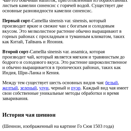
Чай-это обычный напиток, приготовленный из обработанных
листьев камелии синенсис с горячей водой. Существует две
основные разновидности камелии синенсис.
Первый сорт
-Camellia sinensis var. sinensis, который
производит яркие и свежие чаи с богатым и солодовым
вкусом. Это мелколистное растение обычно выращивают в
горных районах с прохладным и туманным климатом, таких
как Китай, Тайвань и Япония.
Второй сорт
-Camellia sinensis var. assamica, которая
производит чай, который является мягким и травянистым до
бодрого и солодового вкуса. Это растение широколиственное
и обычно выращивается в тропических районах, таких как
Индия, Шри-Ланка и Кения.
Между тем существует шесть основных видов чая:
белый
,
желтый
,
зеленый
,
улун
, черный и
пуэр
. Каждый вид чая имеет
свои собственные уникальные методы обработки и время
заваривания.
История чая шеннон
(Шеннон, изображенный на картине Го Сюя 1503 года)