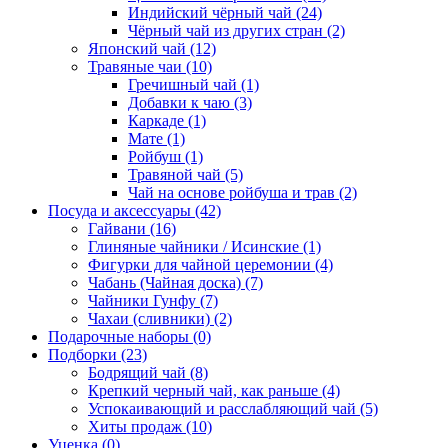
Индийский чёрный чай (24)
Чёрный чай из других стран (2)
Японский чай (12)
Травяные чаи (10)
Гречишный чай (1)
Добавки к чаю (3)
Каркаде (1)
Мате (1)
Ройбуш (1)
Травяной чай (5)
Чай на основе ройбуша и трав (2)
Посуда и аксессуары (42)
Гайвани (16)
Глиняные чайники / Исинские (1)
Фигурки для чайной церемонии (4)
Чабань (Чайная доска) (7)
Чайники Гунфу (7)
Чахаи (сливники) (2)
Подарочные наборы (0)
Подборки (23)
Бодрящий чай (8)
Крепкий черный чай, как раньше (4)
Успокаивающий и расслабляющий чай (5)
Хиты продаж (10)
Уценка (0)